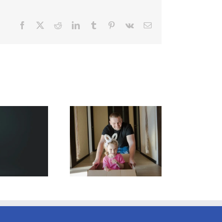
Facebook
X
Reddit
LinkedIn
Tumblr
Pinterest
Vk
Email
ubicación, divorcio e
Ahorro de costos en el
hijos menores
divorcio