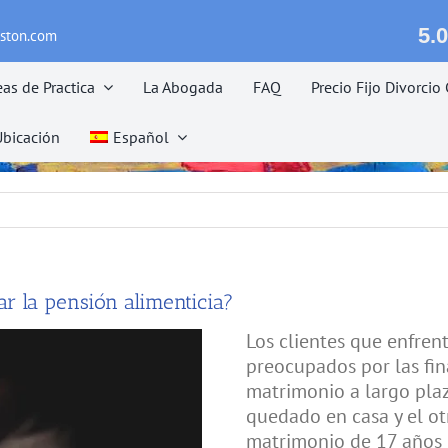
5.0
eston.com
eas de Practica
La Abogada
FAQ
Precio Fijo Divorci
Ubicación
Español
r la pensión alimenticia?
Los clientes que enfren
preocupados por las fi
matrimonio a largo pla
quedado en casa y el ot
matrimonio de 17 años o