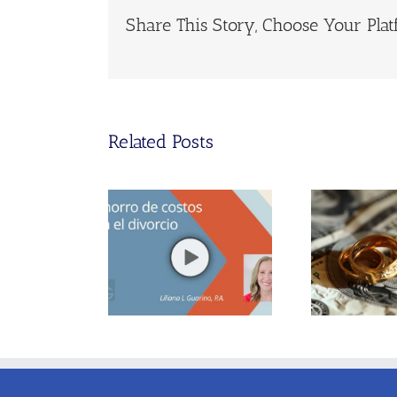
Share This Story, Choose Your Plat
Related Posts
La verdad sobre el
o de costos en el
dinero y batallas
¿Cóm
divorcio
judiciales durante el
manut
divorcio.