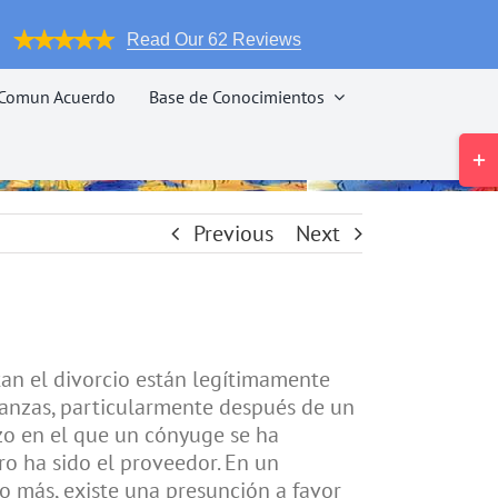
Read Our 62 Reviews
o Comun Acuerdo
Base de Conocimientos
Tog
Slid
Bar
Are
Previous
Next
tan el divorcio están legítimamente
nanzas, particularmente después de un
zo en el que un cónyuge se ha
ro ha sido el proveedor. En un
 más, existe una presunción a favor