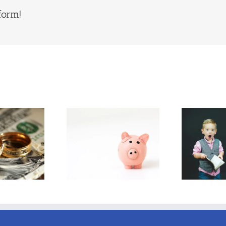
form!
Escuela presencial o
o se determina la
Re
virtual: ¿cuál prefieren
ención de los hijos?
los jueces?