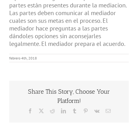
partes están presentes durante la mediacion.
Precio Fijo Divorcio Comun Acuerdo
Las partes deben comunicar al mediador
cuales son sus metas en el proceso. El
Base de Conocimientos
mediador hace preguntas a las partes
dándoles opciones sin aconsejarles
Contacto / Ubicación
legalmente. El mediador prepara el acuerdo.
Español
febrero 4th, 2018
Share This Story, Choose Your
Platform!
Facebook
X
Reddit
LinkedIn
Tumblr
Pinterest
Vk
Email