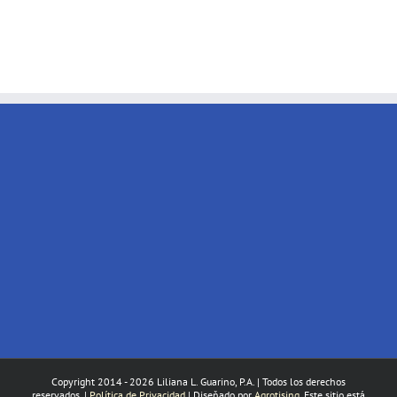
Copyright 2014 -
2026 Liliana L. Guarino, P.A. | Todos los derechos
reservados. |
Política de Privacidad
| Diseňado por
Agrotising
. Este sitio está