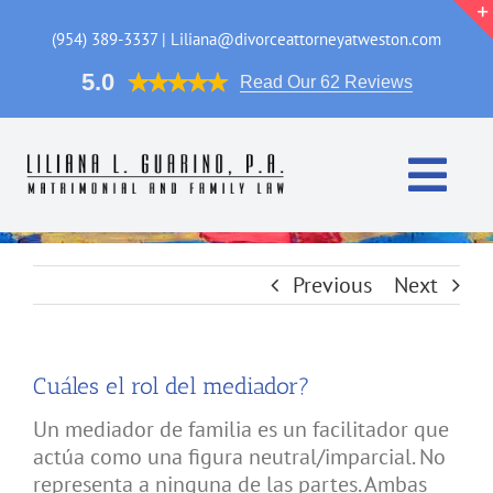
Skip
to
(954) 389-3337 | Liliana@divorceattorneyatweston.com
content
5.0
Read Our 62 Reviews
Togg
Navi
Casa
Previous
Next
Areas de Practica
Cuáles el rol del mediador?
La Abogada
Un mediador de familia es un facilitador que
FAQ
actúa como una figura neutral/imparcial. No
representa a ninguna de las partes. Ambas