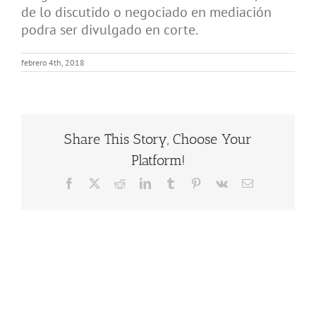
de lo discutido o negociado en mediación
Precio Fijo Divorcio Comun Acuerdo
podra ser divulgado en corte.
Base de Conocimientos
febrero 4th, 2018
Contacto / Ubicación
Español
Share This Story, Choose Your
Platform!
Facebook
X
Reddit
LinkedIn
Tumblr
Pinterest
Vk
Email