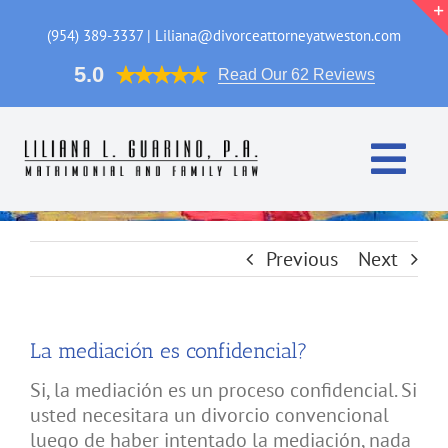
Skip
to
(954) 389-3337 | Liliana@divorceattorneyatweston.com
content
5.0
Read Our 62 Reviews
Togg
Navi
Casa
Previous
Next
Areas de Practica
La mediación es confidencial?
La Abogada
Si, la mediación es un proceso confidencial. Si
FAQ
usted necesitara un divorcio convencional
luego de haber intentado la mediación, nada