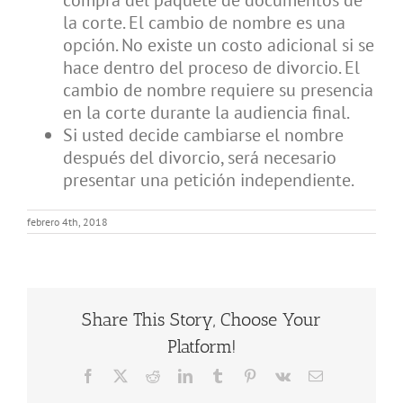
compra del paquete de documentos de
Precio Fijo Divorcio Comun Acuerdo
la corte. El cambio de nombre es una
opción. No existe un costo adicional si se
Base de Conocimientos
hace dentro del proceso de divorcio. El
cambio de nombre requiere su presencia
en la corte durante la audiencia final.
Contacto / Ubicación
Si usted decide cambiarse el nombre
después del divorcio, será necesario
Español
presentar una petición independiente.
febrero 4th, 2018
Share This Story, Choose Your
Platform!
Facebook
X
Reddit
LinkedIn
Tumblr
Pinterest
Vk
Email